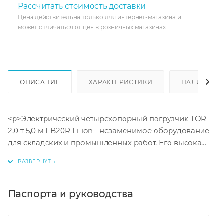
Рассчитать стоимость доставки
Цена действительна только для интернет-магазина и
может отличаться от цен в розничных магазинах
ОПИСАНИЕ
ХАРАКТЕРИСТИКИ
НАЛИЧИЕ
<p>Электрический четырехопорный погрузчик TOR
2,0 т 5,0 м FB20R Li-ion - незаменимое оборудование
для складских и промышленных работ. Его высокая
грузоподъемность до 2 тонн, мощные
электрические двигатели и литий-ионные
аккумуляторы обеспечивают надежную и
эффективную работу. Погрузчик отличается низким
Паспорта и руководства
уровнем шума, плавным ходом и маневренностью.
Широкий спектр технических характеристик, таких