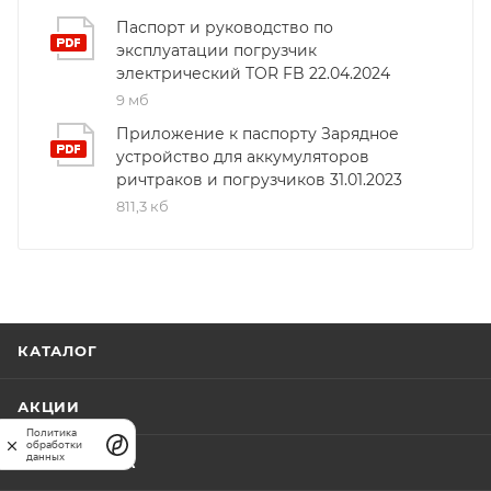
как высота подъема 5 метров, скорость
Паспорт и руководство по
эксплуатации погрузчик
передвижения до 13 км/ч и преодолеваемый уклон
электрический TOR FB 22.04.2024
до 20%, позволяют использовать его в самых разных
9 мб
складских и промышленных условиях. Качественная
сборка и материалы гарантируют длительный срок
Приложение к паспорту Зарядное
устройство для аккумуляторов
службы оборудования. Этот погрузчик - ваш
ричтраков и погрузчиков 31.01.2023
надежный помощник для эффективной и
811,3 кб
безопасной транспортировки грузов.</p>
КАТАЛОГ
АКЦИИ
Политика
обработки
данных
КАРТА САЙТА