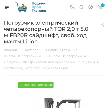
0
Погрузчик электрический
четырехопорный TOR 2,0 т 5,0
м FB20R сайдшифт, своб. ход
мачты Li-ion
—
—
—
Главная
Каталог
Складская техника
—
—
Вилочные погрузчики
Вилочные погрузчики
Погрузчик электрический четырехопорный TOR 2,0 т 5,0 м
FB20R сайдшифт, своб. ход мачты Li-ion
Бесплатная доставка