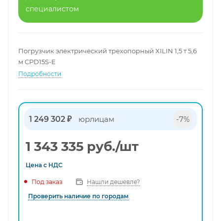
специалистом
Погрузчик электрический трехопорный XILIN 1,5 т 5,6
м CPD15S-E
Подробности
1 249 302 ₽
юрлицам
-7%
1 343 335
руб.
/шт
Цена с
НДС
Нашли дешевле?
Под заказ
Проверить наличие по городам