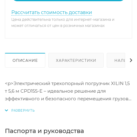
Рассчитать стоимость доставки
Цена действительна только для интернет-магазина и
может отличаться от цен в розничных магазинах
ОПИСАНИЕ
ХАРАКТЕРИСТИКИ
НАЛИЧИЕ
<p>Электрический трехопорный погрузчик XILIN 1,5
т 5,6 м CPD15S-E – идеальное решение для
эффективного и безопасного перемещения грузов
на складе или в промышленности. Его высокая
грузоподъемность до 1500 кг и телескопическая
мачта с максимальной высотой подъема 5,6 м
позволяют безопасно транспортировать даже
Паспорта и руководства
самые крупные и тяжелые предметы. Мощный