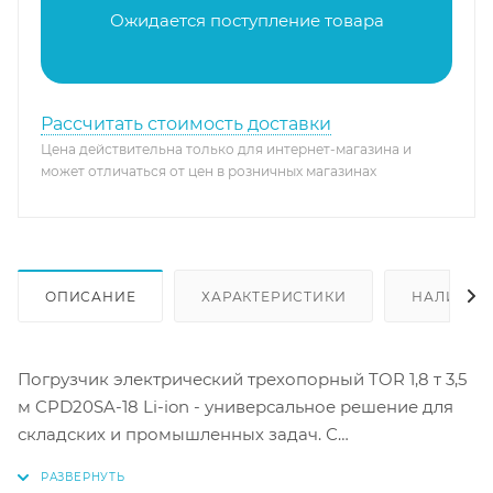
Ожидается поступление товара
Рассчитать стоимость доставки
Цена действительна только для интернет-магазина и
может отличаться от цен в розничных магазинах
ОПИСАНИЕ
ХАРАКТЕРИСТИКИ
НАЛИЧИЕ
Погрузчик электрический трехопорный TOR 1,8 т 3,5
м CPD20SA-18 Li-ion - универсальное решение для
складских и промышленных задач. С
грузоподъемностью до 1800 кг и высотой подъема
3,5 м, он обеспечивает эффективную и безопасную