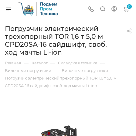
0
Погрузчик электрический
трехопорный TOR 1,6 т 5,0 м
CPD20SA-16 сайдшифт, своб.
ход мачты Li-ion
—
—
—
Главная
Каталог
Складская техника
—
—
Вилочные погрузчики
Вилочные погрузчики
Погрузчик электрический трехопорный TOR 1,6 т 5,0 м
CPD20SA-16 сайдшифт, своб. ход мачты Li-ion