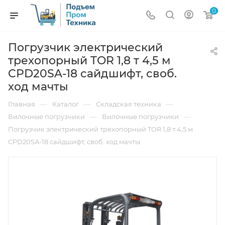
0
Погрузчик электрический
трехопорный TOR 1,8 т 4,5 м
CPD20SA-18 сайдшифт, своб.
ход мачты
—
—
—
Главная
Каталог
Складская техника
—
—
Вилочные погрузчики
Вилочные погрузчики
Погрузчик электрический трехопорный TOR 1,8 т 4,5 м
CPD20SA-18 сайдшифт, своб. ход мачты