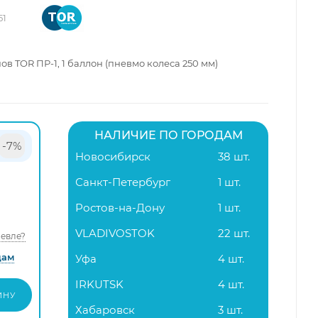
51
в TOR ПР-1, 1 баллон (пневмо колеса 250 мм)
НАЛИЧИЕ ПО ГОРОДАМ
-7%
Новосибирск
38 шт.
Санкт-Петербург
1 шт.
Ростов-на-Дону
1 шт.
VLADIVOSTOK
22 шт.
евле?
дам
Уфа
4 шт.
IRKUTSK
4 шт.
ИНУ
Хабаровск
3 шт.