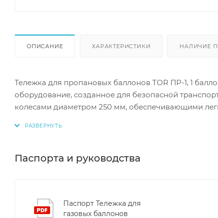
ОПИСАНИЕ
ХАРАКТЕРИСТИКИ
НАЛИЧИЕ П
Тележка для пропановых баллонов TOR ПР-1, 1 балло
оборудование, созданное для безопасной транспор
колесами диаметром 250 мм, обеспечивающими лег
грузоподъемность составляет 260 кг, что позволяет
прочной стали с порошковым покрытием гарантируе
небольшой вес делают тележку удобной в эксплуатац
Надежная и функциональная модель, идеально под
Паспорта и руководства
Паспорт Тележка для
газовых баллонов