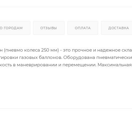
О ГОРОДАМ
ОТЗЫВЫ
ОПЛАТА
ДОСТАВКА
н (пневмо колеса 250 мм) - это прочное и надежное скл
тировки газовых баллонов. Оборудована пневматическ
кость в маневрировании и перемещении. Максимальная
 перевозить баллоны объемом до 50 литров. Конструкция
т долговечность использования. Компактные размеры 
ии на складах, производствах и в сфере обслуживания.
ходящая для транспортировки пропановых баллонов.