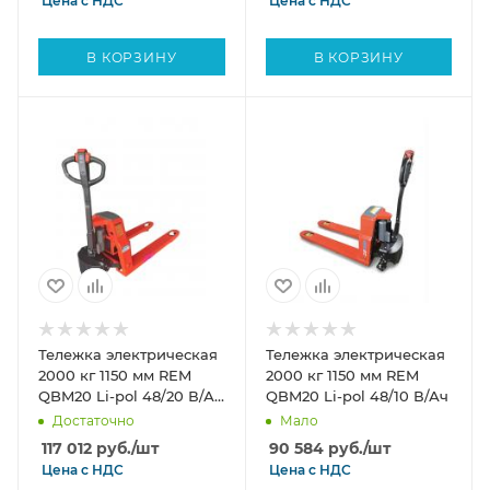
Цена с
НДС
Цена с
НДС
В КОРЗИНУ
В КОРЗИНУ
Тележка электрическая
Тележка электрическая
2000 кг 1150 мм REM
2000 кг 1150 мм REM
QBM20 Li-pol 48/20 В/Ач
QBM20 Li-pol 48/10 В/Ач
с колесом баланса
Достаточно
Мало
117 012
руб.
/шт
90 584
руб.
/шт
Цена с
НДС
Цена с
НДС