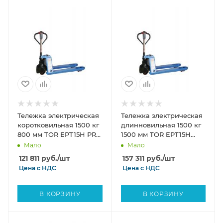
Тележка электрическая
Тележка электрическая
коротковильная 1500 кг
длинновильная 1500 кг
800 мм TOR EPT15H PRO
1500 мм TOR EPT15H
Li-pol 48/10 В/Ач
PRO Li-pol 48/10 В/Ач
Мало
Мало
121 811
руб.
/шт
157 311
руб.
/шт
Цена с
НДС
Цена с
НДС
В КОРЗИНУ
В КОРЗИНУ