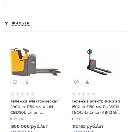
ФИЛЬТР
Тележка электрическая
Тележка электрическая
2000 кг 1150 мм XILIN
1500 кг 1150 мм RUSSCN
CBD20L Li-ion с
TEQ15-Li Li-ion 48/12 В/
закрытой платформой
Ач с влагозащитой
Мало
Много
24/225 В/Ач (замена АКБ
800 000
руб.
/шт
112 165
руб.
/шт
14 дней)