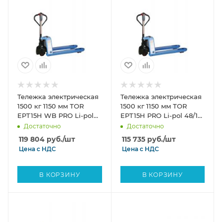
Тележка электрическая
Тележка электрическая
1500 кг 1150 мм TOR
1500 кг 1150 мм TOR
EPT15H WB PRO Li-pol
EPT15H PRO Li-pol 48/15
48/10 В/Ач с колесом
В/Ач
Достаточно
Достаточно
баланса
119 804
руб.
/шт
115 735
руб.
/шт
Цена с
НДС
Цена с
НДС
В КОРЗИНУ
В КОРЗИНУ