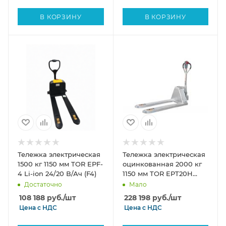
В КОРЗИНУ
В КОРЗИНУ
Тележка электрическая
Тележка электрическая
1500 кг 1150 мм TOR EPF-
оцинкованная 2000 кг
4 Li-ion 24/20 В/Ач (F4)
1150 мм TOR EPT20H
PRO Li-pol 48/15 В/Ач
Достаточно
Мало
108 188
руб.
/шт
228 198
руб.
/шт
Цена с
НДС
Цена с
НДС