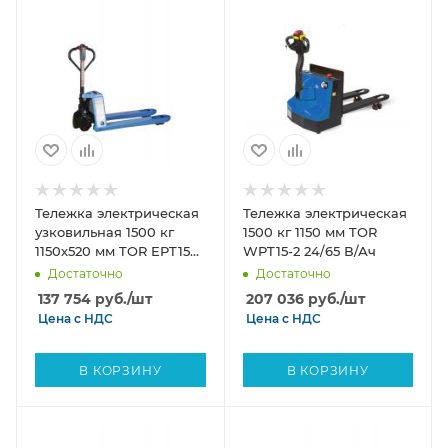
Тележка электрическая
Тележка электрическая
узковильная 1500 кг
1500 кг 1150 мм TOR
1150х520 мм TOR EPT15H
WPT15-2 24/65 В/Ач
PRO Li-pol 48/10 В/Ач
Достаточно
Достаточно
137 754
руб.
/шт
207 036
руб.
/шт
Цена с
НДС
Цена с
НДС
В КОРЗИНУ
В КОРЗИНУ