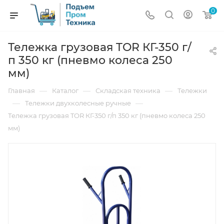
0
Тележка грузовая TOR КГ-350 г/
п 350 кг (пневмо колеса 250
мм)
—
—
—
Главная
Каталог
Складская техника
Тележки
—
—
Тележки двухколесные ручные
Тележка грузовая TOR КГ-350 г/п 350 кг (пневмо колеса 250
мм)