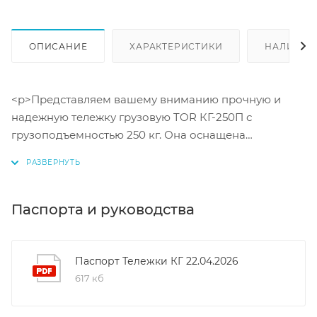
ОПИСАНИЕ
ХАРАКТЕРИСТИКИ
НАЛИЧИЕ
<p>Представляем вашему вниманию прочную и
надежную тележку грузовую TOR КГ-250П с
грузоподъемностью 250 кг. Она оснащена
пневматическими колесами диаметром 250 мм,
которые обеспечивают плавный ход и комфортную
транспортировку грузов. Размер платформы
составляет 400х210 мм, а ее высота - 380 мм.
Паспорта и руководства
Тележка изготовлена из качественных материалов,
имеет прочную стальную конструкцию и
долговечное порошковое покрытие. Она идеально
Паспорт Тележки КГ 22.04.2026
подходит для использования в складских,
617 кб
производственных и промышленных помещениях.
Благодаря своей маневренности и простоте