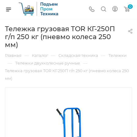
0
Тележка грузовая TOR КГ-250П
г/п 250 кг (пневмо колеса 250
мм)
—
—
—
Главная
Каталог
Складская техника
Тележки
—
—
Тележки двухколесные ручные
Тележка грузовая TOR КГ-250П г/п 250 кг (пневмо колеса 250
мм)