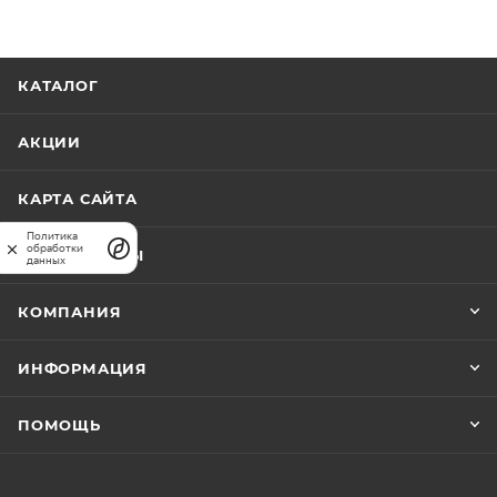
использования, тележка поможет сэкономить время
и усилия при перемещении грузов.</p>
КАТАЛОГ
АКЦИИ
КАРТА САЙТА
Политика
обработки
ПРАЙС-ЛИСТЫ
данных
КОМПАНИЯ
ИНФОРМАЦИЯ
ПОМОЩЬ