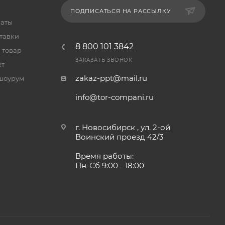
ПОДПИСАТЬСЯ НА РАССЫЛКУ
латы
тавки
8 800 101 3842
 товар
ЗАКАЗАТЬ ЗВОНОК
ет
zakaz-ppt@mail.ru
шоурум
info@tor-compani.ru
г. Новосибирск , ул. 2-ой
Воинский проезд 42/3
Время работы:
Пн-Сб 9:00 - 18:00