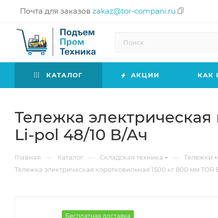
Почта для заказов
zakaz@tor-compani.ru
КАТАЛОГ
АКЦИИ
КАК 
Тележка электрическая 
Li-pol 48/10 В/Ач
—
—
—
Главная
Каталог
Складская техника
Тележки
Тележка электрическая коротковильная 1500 кг 800 мм TOR E
Бесплатная доставка