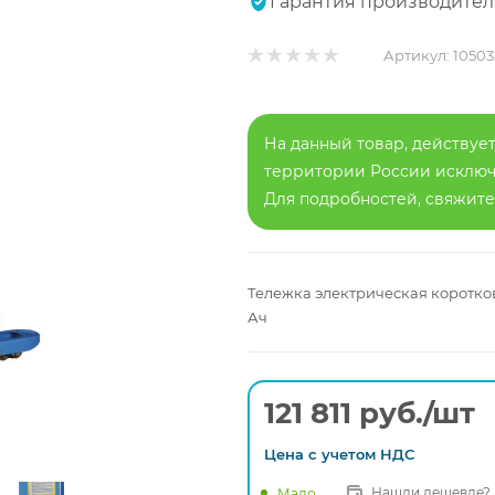
Гарантия производител
Артикул:
10503
На данный товар, действует
территории России исключа
Для подробностей, свяжит
Тележка электрическая короткови
Ач
121 811
руб.
/шт
Цена с
учетом
НДС
Нашли дешевле?
Мало