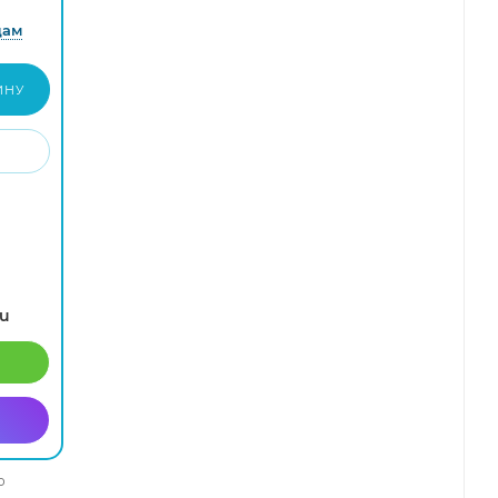
дам
ИНУ
ru
о