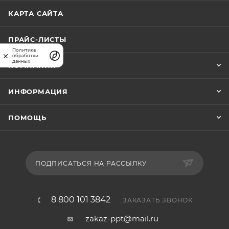
помощником на вашем складе или производстве.
КАРТА САЙТА
ПРАЙС-ЛИСТЫ
Политика
обработки
данных
КОМПАНИЯ
ИНФОРМАЦИЯ
ПОМОЩЬ
ПОДПИСАТЬСЯ НА РАССЫЛКУ
8 800 101 3842
ЗАКАЗАТЬ ЗВОНОК
zakaz-ppt@mail.ru