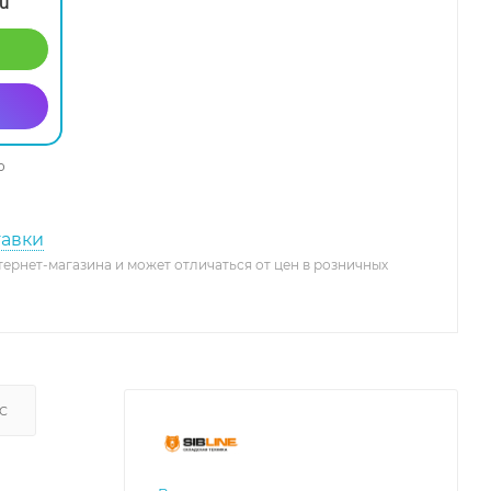
ru
о
тавки
тернет-магазина и может отличаться от цен в розничных
С