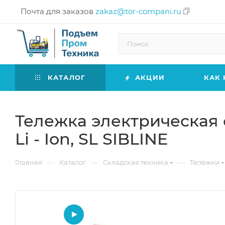
Почта для заказов
zakaz@tor-compani.ru
КАТАЛОГ
АКЦИИ
КАК 
Тележка электрическая са
Li - Ion, SL SIBLINE
—
—
—
Главная
Каталог
Складская техника
Тележки