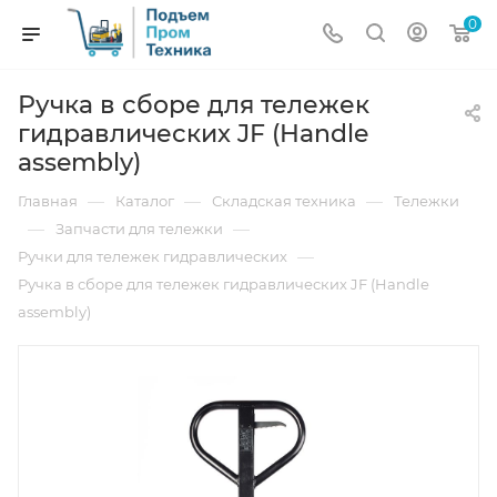
0
Ручка в сборе для тележек
гидравлических JF (Handle
assembly)
—
—
—
Главная
Каталог
Складская техника
Тележки
—
—
Запчасти для тележки
—
Ручки для тележек гидравлических
Ручка в сборе для тележек гидравлических JF (Handle
assembly)