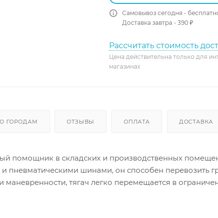
Самовывоз сегодня - бесплатн
Доставка завтра - 390 ₽
Рассчитать стоимость дос
Цена действительна только для ин
магазинах
О ГОРОДАМ
ОТЗЫВЫ
ОПЛАТА
ДОСТАВКА
жный помощник в складских и производственных помеще
и пневматическими шинами, он способен перевозить г
и маневренности, тягач легко перемещается в огранич
до 13 км/ч позволяет быстро доставлять грузы до места
 и гидравлической тормозной системой, что обеспечив