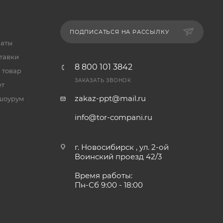
ПОДПИСАТЬСЯ НА РАССЫЛКУ
латы
тавки
8 800 101 3842
 товар
ЗАКАЗАТЬ ЗВОНОК
ет
zakaz-ppt@mail.ru
шоурум
info@tor-compani.ru
г. Новосибирск , ул. 2-ой
Воинский проезд 42/3
Время работы:
Пн-Сб 9:00 - 18:00