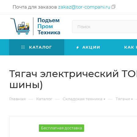
Почта для заказов
zakaz@tor-compani.ru
КАТАЛОГ
АКЦИИ
КАК 
Тягач электрический TO
шины)
—
—
—
Главная
Каталог
Складская техника
Тягачи
Бесплатная доставка