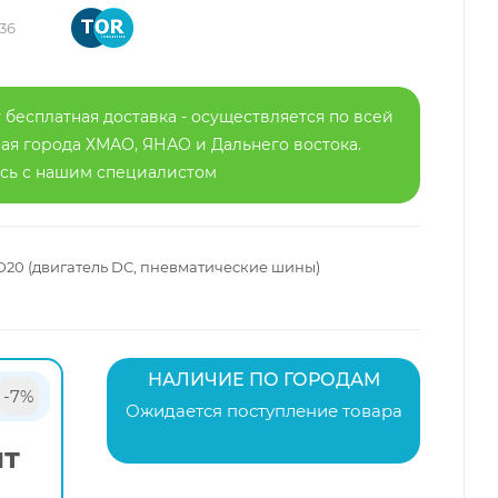
36
 бесплатная доставка - осуществляется по всей
я города ХМАО, ЯНАО и Дальнего востока.
есь с нашим специалистом
BD20 (двигатель DC, пневматические шины)
НАЛИЧИЕ ПО ГОРОДАМ
-7%
Ожидается поступление товара
шт