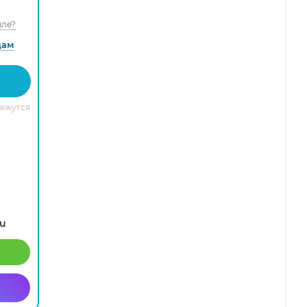
ле?
дам
вяжутся
ru