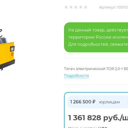
Артикул:
10010
На данный товар, действует
территории России исключа
Для подробностей, свяжит
Тягач электрический TOR 2,0 т 
Подробности
1 266 500 ₽
юрлицам
1 361 828
руб.
/