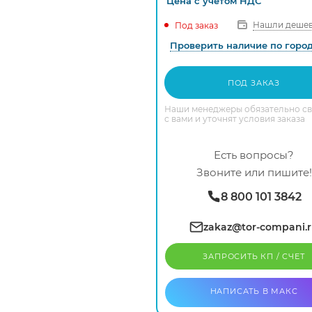
Цена с
учетом
НДС
Нашли дешев
Под заказ
Проверить наличие по горо
ПОД ЗАКАЗ
Наши менеджеры обязательно с
с вами и уточнят условия заказа
Есть вопросы?
Звоните или пишите!
8 800 101 3842
zakaz@tor-compani.
ЗАПРОСИТЬ КП / CЧЕТ
НАПИСАТЬ В МАКС