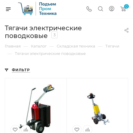
0
Тягачи электрические
поводковые
3
—
—
—
Главная
Каталог
Складская техника
Тягачи
—
Тягачи электрические поводковые
ФИЛЬТР