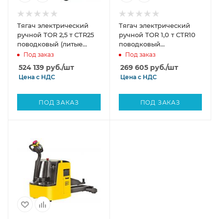
Тягач электрический
Тягач электрический
ручной TOR 2,5 т CTR25
ручной TOR 1,0 т CTR10
поводковый (литые
поводковый
колеса)
(пневматические
Под заказ
Под заказ
колеса)
524 139
руб.
/шт
269 605
руб.
/шт
Цена с
НДС
Цена с
НДС
ПОД ЗАКАЗ
ПОД ЗАКАЗ