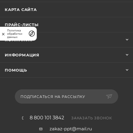
производственных задач.
КАРТА САЙТА
ПРАЙС-ЛИСТЫ
Политика
обработки
данных
КОМПАНИЯ
ИНФОРМАЦИЯ
ПОМОЩЬ
ПОДПИСАТЬСЯ НА РАССЫЛКУ
8 800 101 3842
ЗАКАЗАТЬ ЗВОНОК
zakaz-ppt@mail.ru