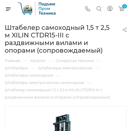
0
Штабелер самоходный 1,5 т 2,5
м XILIN CTDR15-III с
раздвижными вилами и
опорами (сопровождаемый)
—
—
—
Главная
Каталог
Складская техника
—
—
Штабелеры
Штабелеры электрические
—
Штабелеры самоходные
—
Штабелеры электрические самоходные
Штабелер самоходный 1,5 т 2,5 м XILIN CTDR15-III с
раздвижными вилами и опорами (сопровождаемый)