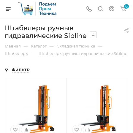
0
Штабелеры ручные
гидравлические Sibline
4
—
—
—
Главная
Каталог
Складская техника
—
Штабелеры
Штабелеры ручные гидравлические Sibline
ФИЛЬТР