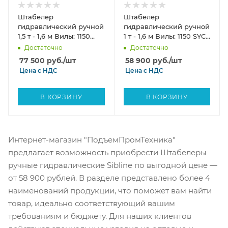
Штабелер
Штабелер
гидравлический ручной
гидравлический ручной
1,5 т - 1,6 м Вилы: 1150
1 т - 1,6 м Вилы: 1150 SYC
SYC SIBLINE
SIBLINE
Достаточно
Достаточно
77 500
руб.
/шт
58 900
руб.
/шт
Цена с
НДС
Цена с
НДС
В КОРЗИНУ
В КОРЗИНУ
Интернет-магазин "ПодъемПромТехника"
предлагает возможность приобрести Штабелеры
ручные гидравлические Sibline по выгодной цене —
от 58 900 рублей. В разделе представлено более 4
наименований продукции, что поможет вам найти
товар, идеально соответствующий вашим
требованиям и бюджету. Для наших клиентов