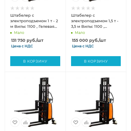
Штабелер с
Штабелер с
электроподъемом 1 т - 2
электроподъемом 1,5 т -
м Вилы: 1100 , Гелевая
3,5 м Вилы: 1100 ,
АКБ, SPN1020 SIBLINE
Гелевая АКБ, SPN1535
Мало
Мало
SIBLINE
131 750
руб.
/шт
155 000
руб.
/шт
Цена с
НДС
Цена с
НДС
В КОРЗИНУ
В КОРЗИНУ