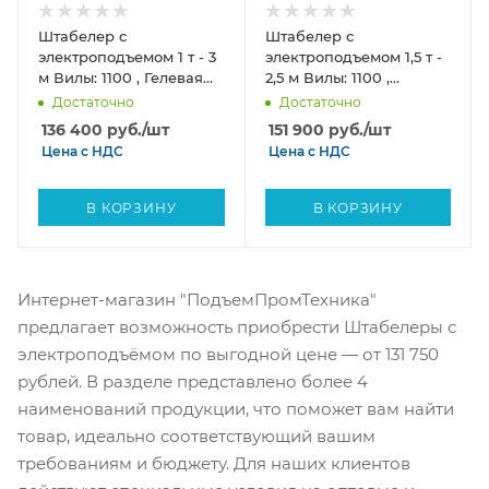
Штабелер с
Штабелер с
электроподъемом 1 т - 3
электроподъемом 1,5 т -
м Вилы: 1100 , Гелевая
2,5 м Вилы: 1100 ,
АКБ, SPN1030 SIBLINE
Гелевая АКБ, SPN1525
Достаточно
Достаточно
SIBLINE
136 400
руб.
/шт
151 900
руб.
/шт
Цена с
НДС
Цена с
НДС
В КОРЗИНУ
В КОРЗИНУ
Интернет-магазин "ПодъемПромТехника"
предлагает возможность приобрести Штабелеры с
электроподъёмом по выгодной цене — от 131 750
рублей. В разделе представлено более 4
наименований продукции, что поможет вам найти
товар, идеально соответствующий вашим
требованиям и бюджету. Для наших клиентов