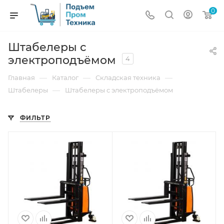
0
Штабелеры с
электроподъёмом
4
—
—
—
Главная
Каталог
Складская техника
—
Штабелеры
Штабелеры с электроподъёмом
ФИЛЬТР