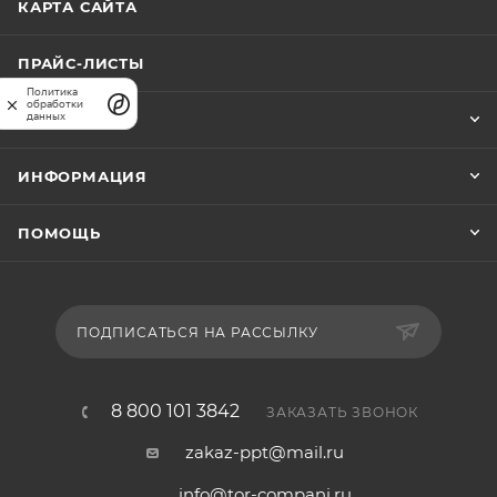
КАРТА САЙТА
ПРАЙС-ЛИСТЫ
Политика
обработки
данных
КОМПАНИЯ
ИНФОРМАЦИЯ
ПОМОЩЬ
ПОДПИСАТЬСЯ НА РАССЫЛКУ
8 800 101 3842
ЗАКАЗАТЬ ЗВОНОК
zakaz-ppt@mail.ru
info@tor-compani.ru