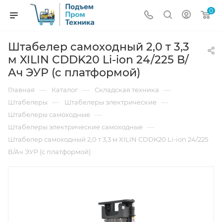
0
Штабелер самоходный 2,0 т 3,3
м XILIN CDDK20 Li-ion 24/225 В/
Ач ЭУР (с платформой)
—
—
—
Главная
Каталог
Складская техника
—
—
Штабелеры
Штабелеры электрические
—
Штабелеры самоходные
—
Штабелеры электрические самоходные
Штабелер самоходный 2,0 т 3,3 м XILIN CDDK20 Li-ion 24/225
В/Ач ЭУР (с платформой)