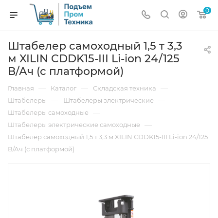
0
Штабелер самоходный 1,5 т 3,3
м XILIN CDDK15-III Li-ion 24/125
В/Ач (с платформой)
—
—
—
Главная
Каталог
Складская техника
—
—
Штабелеры
Штабелеры электрические
—
Штабелеры самоходные
—
Штабелеры электрические самоходные
Штабелер самоходный 1,5 т 3,3 м XILIN CDDK15-III Li-ion 24/125
В/Ач (с платформой)