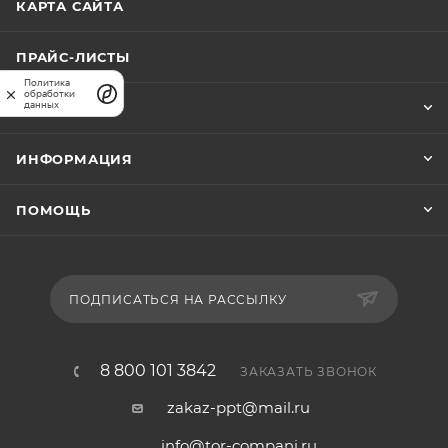
КАРТА САЙТА
ПРАЙС-ЛИСТЫ
Политика
обработки
данных
КОМПАНИЯ
ИНФОРМАЦИЯ
ПОМОЩЬ
ПОДПИСАТЬСЯ НА РАССЫЛКУ
8 800 101 3842
ЗАКАЗАТЬ ЗВОНОК
zakaz-ppt@mail.ru
info@tor-compani.ru