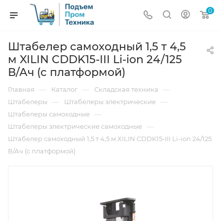
0
Штабелер самоходный 1,5 т 4,5
м XILIN CDDK15-III Li-ion 24/125
В/Ач (с платформой)
—
—
—
Главная
Каталог
Складская техника
—
—
Штабелеры
Штабелеры электрические
—
Штабелеры самоходные
—
Штабелеры электрические самоходные
Штабелер самоходный 1,5 т 4,5 м XILIN CDDK15-III Li-ion 24/125
В/Ач (с платформой)