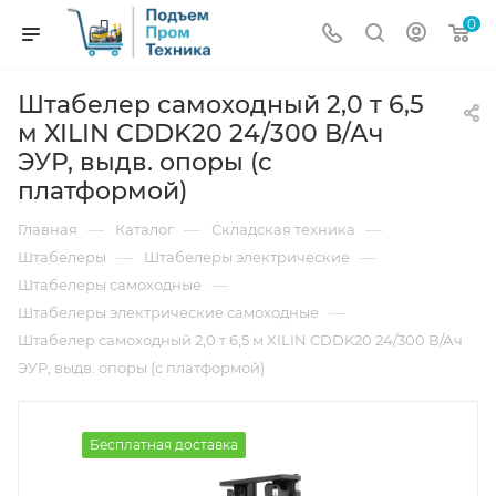
0
Штабелер самоходный 2,0 т 6,5
м XILIN CDDK20 24/300 В/Ач
ЭУР, выдв. опоры (с
платформой)
—
—
—
Главная
Каталог
Складская техника
—
—
Штабелеры
Штабелеры электрические
—
Штабелеры самоходные
—
Штабелеры электрические самоходные
Штабелер самоходный 2,0 т 6,5 м XILIN CDDK20 24/300 В/Ач
ЭУР, выдв. опоры (с платформой)
Бесплатная доставка