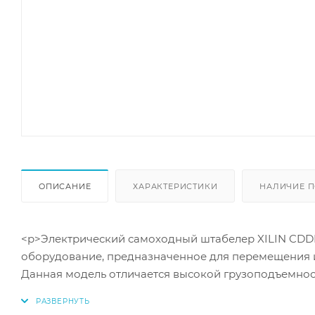
ОПИСАНИЕ
ХАРАКТЕРИСТИКИ
НАЛИЧИЕ П
<p>Электрический самоходный штабелер XILIN CDDR1
оборудование, предназначенное для перемещения и п
Данная модель отличается высокой грузоподъемно
аккумуляторной батареей напряжением 24В/200Ач,
подзарядки. Колеса из прочного полиуретана и ги