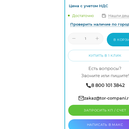
Цена с
учетом
НДС
Нашли деш
Достаточно
Проверить наличие по горо
В КОРЗ
КУПИТЬ В 1 КЛИК
Есть вопросы?
Звоните или пишите!
8 800 101 3842
zakaz@tor-compani.
ЗАПРОСИТЬ КП / CЧЕТ
НАПИСАТЬ В МАКС