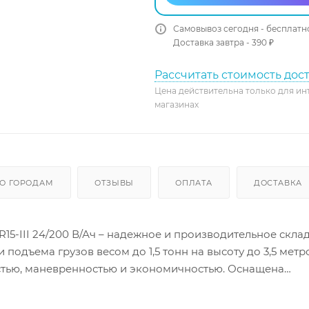
Самовывоз сегодня - бесплатн
Доставка завтра - 390 ₽
Рассчитать стоимость дос
Цена действительна только для ин
магазинах
О ГОРОДАМ
ОТЗЫВЫ
ОПЛАТА
ДОСТАВКА
5-III 24/200 В/Ач – надежное и производительное скла
одъема грузов весом до 1,5 тонн на высоту до 3,5 метр
стью, маневренностью и экономичностью. Оснащена
 обеспечивающей продолжительное время работы без
дравлический привод подъема гарантируют плавный и б