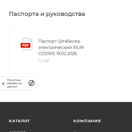
ход. Благодаря компактным габаритам и возможнос
ограниченных пространствах. Прочная стальная ко
Паспорта и руководства
долговечность и эффективность эксплуатации в ск
Паспорт Штабелер
электрический XILIN
CDDR15 19.02.2026
1,2 мб
Политика
обработки
данных
КАТАЛОГ
КОМПАНИЯ