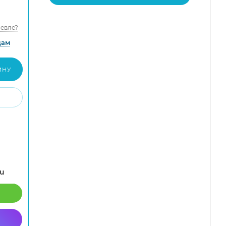
евле?
дам
ИНУ
ru