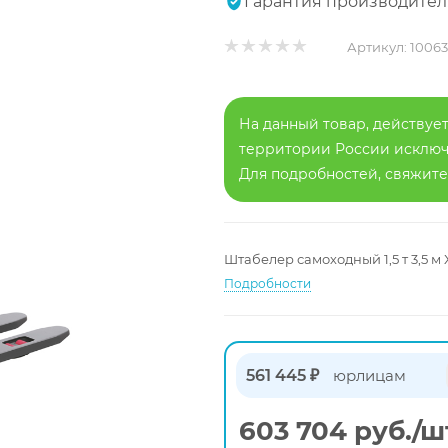
Гарантия производител
Артикул:
10063
На данный товар, действует
территории России исключа
Для подробностей, свяжит
Штабелер самоходный 1,5 т 3,5 м
Подробности
561 445 ₽
юрлицам
603 704
руб.
/ш