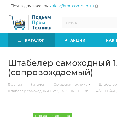
Почта для заказов
zakaz@tor-compani.ru
КАТАЛОГ
АКЦИИ
КАК 
Штабелер самоходный 1,5 
(сопровождаемый)
—
—
—
Главная
Каталог
Складская техника
Штабеле
Штабелер самоходный 1,5 т 3,5 м XILIN CDDR15-III 24/200 В/А
Бесплатная доставка