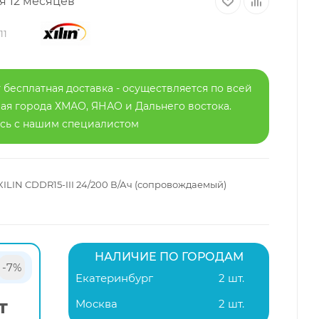
я 12 месяцев
11
 бесплатная доставка - осуществляется по всей
я города ХМАО, ЯНАО и Дальнего востока.
есь с нашим специалистом
 XILIN CDDR15-III 24/200 В/Ач (сопровождаемый)
НАЛИЧИЕ ПО ГОРОДАМ
-7%
Екатеринбург
2 шт.
т
Москва
2 шт.