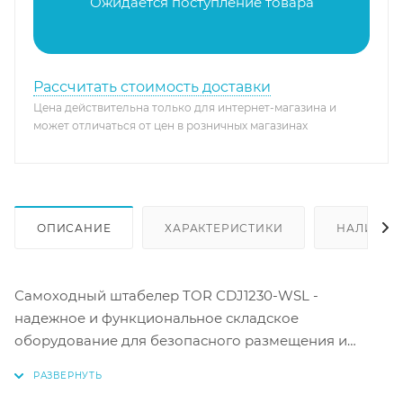
Ожидается поступление товара
Рассчитать стоимость доставки
Цена действительна только для интернет-магазина и
может отличаться от цен в розничных магазинах
ОПИСАНИЕ
ХАРАКТЕРИСТИКИ
НАЛИЧИЕ
Самоходный штабелер TOR CDJ1230-WSL -
надежное и функциональное складское
оборудование для безопасного размещения и
транспортировки грузов весом до 1,2 тонны на
высоту до 3 метров. Этот сопровождаемый