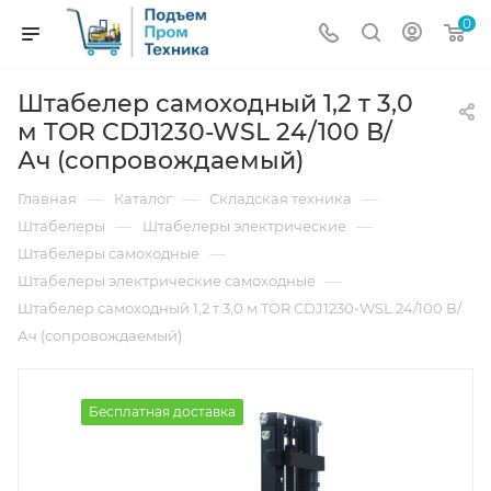
0
Штабелер самоходный 1,2 т 3,0
м TOR CDJ1230-WSL 24/100 В/
Ач (сопровождаемый)
—
—
—
Главная
Каталог
Складская техника
—
—
Штабелеры
Штабелеры электрические
—
Штабелеры самоходные
—
Штабелеры электрические самоходные
Штабелер самоходный 1,2 т 3,0 м TOR CDJ1230-WSL 24/100 В/
Ач (сопровождаемый)
Бесплатная доставка