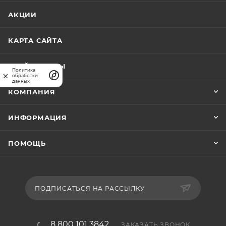
затрат.
АКЦИИ
КАРТА САЙТА
ПРАЙС-ЛИСТЫ
Политика
обработки
данных
КОМПАНИЯ
ИНФОРМАЦИЯ
ПОМОЩЬ
ПОДПИСАТЬСЯ НА РАССЫЛКУ
8 800 101 3842
ЗАКАЗАТЬ ЗВОНОК