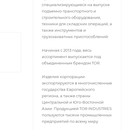
актными
специализирующиеся на выпуске
оты в
подъемно-транспортного и
строительного оборудования,
ующих
техники для складских операций, а
также инструментов и
грузозахватных приспособлений.
Начиная с 2013 года, весь
ассортимент выпускается под
объединенным брендом TOR.
Изделия корпорации
экспортируются в многочисленные
государства Европейского
региона, а также страны
Центральной и Юго-Восточной
Азии. Продукцией TOR INDUSTRIES
пользуются тысячи промышленных
предприятий по всему миру.