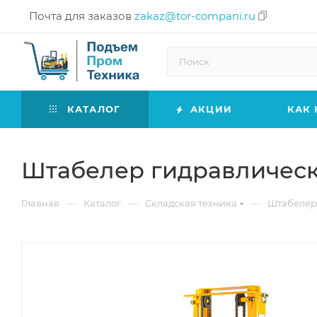
Почта для заказов
zakaz@tor-compani.ru
КАТАЛОГ
АКЦИИ
КАК 
Штабелер гидравлически
—
—
—
Главная
Каталог
Складская техника
Штабеле