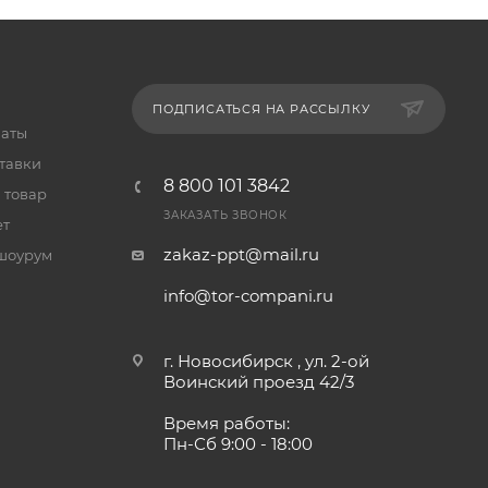
ПОДПИСАТЬСЯ НА РАССЫЛКУ
латы
тавки
8 800 101 3842
 товар
ЗАКАЗАТЬ ЗВОНОК
ет
zakaz-ppt@mail.ru
шоурум
info@tor-compani.ru
г. Новосибирск , ул. 2-ой
Воинский проезд 42/3
Время работы:
Пн-Сб 9:00 - 18:00