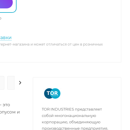
о
тавки
тернет-магазина и может отличаться от цен в розничных
ГАРАНТИЯ И СЕРВИС
– это
TOR INDUSTRIES представляет
рпусом и
собой многонациональную
корпорацию, объединяющую
ной
производственные предприятия,