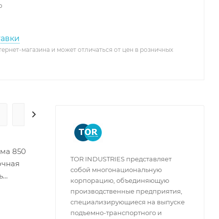
о
тавки
тернет-магазина и может отличаться от цен в розничных
ГАРАНТИЯ И СЕРВИС
ма 850
TOR INDUSTRIES представляет
очная
собой многонациональную
ь
корпорацию, объединяющую
8 мм
производственные предприятия,
ние
специализирующиеся на выпуске
подъемно-транспортного и