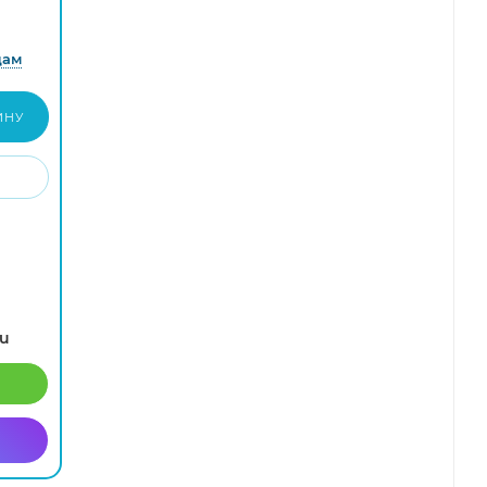
дам
ИНУ
ru