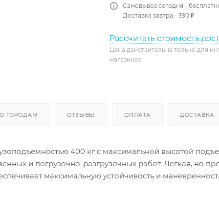
Самовывоз сегодня - бесплатн
Доставка завтра - 390 ₽
Рассчитать стоимость дос
Цена действительна только для ин
магазинах
О ГОРОДАМ
ОТЗЫВЫ
ОПЛАТА
ДОСТАВКА
узоподъемностью 400 кг с максимальной высотой подъе
венных и погрузочно-разгрузочных работ. Легкая, но пр
еспечивает максимальную устойчивость и маневренност
, 125-мм полиуретановые колеса и дорожный просвет 2
еров и форм. Плавное, контролируемое ручное управле
дежный штабелер от производителя Tor Industries станет