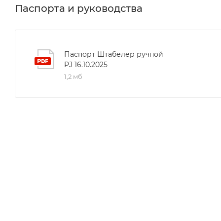
незаменимым помощником на складе или производ
Паспорта и руководства
Паспорт Штабелер ручной
PJ 16.10.2025
1,2 мб