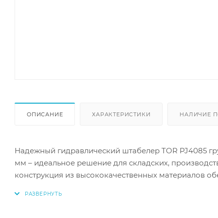
ОПИСАНИЕ
ХАРАКТЕРИСТИКИ
НАЛИЧИЕ П
Надежный гидравлический штабелер TOR PJ4085 гр
мм – идеальное решение для складских, производст
конструкция из высококачественных материалов об
устройства. Регулируемые вилы шириной 235-500 мм
позволяют легко перемещать грузы различных разм
упрощает работу оператора. Этот компактный, но на