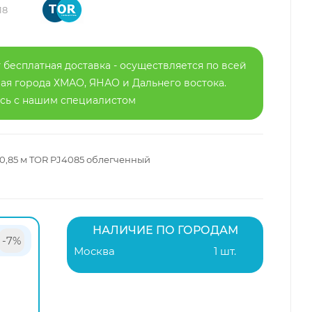
18
 бесплатная доставка - осуществляется по всей
я города ХМАО, ЯНАО и Дальнего востока.
есь с нашим специалистом
0,85 м TOR PJ4085 облегченный
НАЛИЧИЕ ПО ГОРОДАМ
-7%
Москва
1 шт.