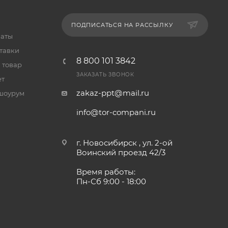
ПОДПИСАТЬСЯ НА РАССЫЛКУ
латы
тавки
8 800 101 3842
 товар
ЗАКАЗАТЬ ЗВОНОК
ет
zakaz-ppt@mail.ru
шоурум
info@tor-compani.ru
г. Новосибирск , ул. 2-ой
Воинский проезд 42/3
Время работы:
Пн-Сб 9:00 - 18:00