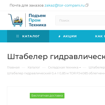
Почта для заказов
zakaz@tor-compani.ru
КАТАЛОГ
АКЦИИ
КАК 
Штабелер гидравлически
—
—
—
Главная
Каталог
Складская техника
Штабеле
Штабелер гидравлический 0,4 т 0,85 м TOR PJ4085 облегчен
Бесплатная доставка