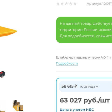
Артикул:
10061
На данный товар, действует
территории России исключа
Для подробностей, свяжит
Штабелер гидравлический 0,4 т 
Подробности
58 615 ₽
юрлицам
63 027
руб.
/шт
Цена с
учетом
НДС