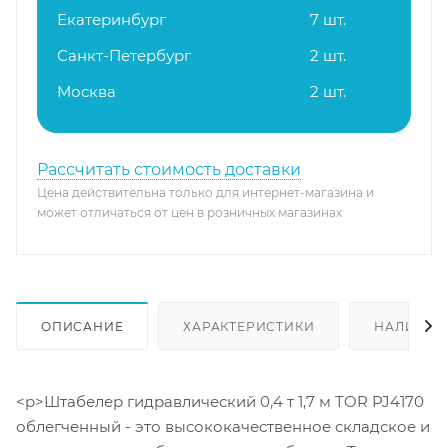
Екатеринбург
7 шт.
Санкт-Петербург
2 шт.
Москва
2 шт.
Рассчитать стоимость доставки
Цена действительна только для интернет-магазина и
может отличаться от цен в розничных магазинах
ОПИСАНИЕ
ХАРАКТЕРИСТИКИ
НАЛИЧИЕ
<p>Штабелер гидравлический 0,4 т 1,7 м TOR PJ4170
облегченный - это высококачественное складское и