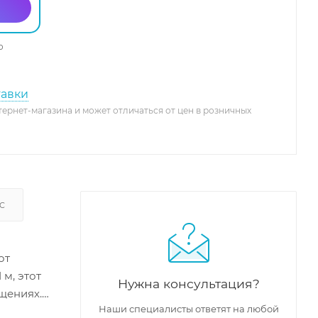
о
тавки
тернет-магазина и может отличаться от цен в розничных
С
от
 м, этот
Нужна консультация?
щениях.
Наши специалисты ответят на любой
личается