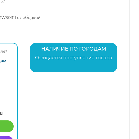
757
 MWS0311 с лебедкой
НАЛИЧИЕ ПО ГОРОДАМ
ле?
Ожидается поступление товара
дам
ru