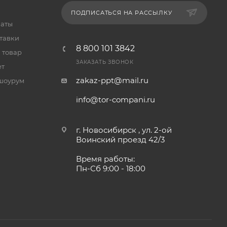
ПОДПИСАТЬСЯ НА РАССЫЛКУ
латы
тавки
8 800 101 3842
 товар
ЗАКАЗАТЬ ЗВОНОК
ет
zakaz-ppt@mail.ru
шоурум
info@tor-compani.ru
г. Новосибирск , ул. 2-ой
Воинский проезд 42/3
Время работы:
Пн-Сб 9:00 - 18:00