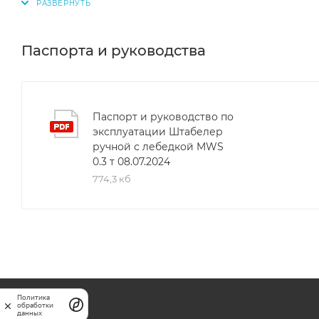
высоким качеством и долговечностью, выполнено из
безопасность использования делают этот штабеле
Паспорта и руководства
Паспорт и руководство по
эксплуатации Штабелер
ручной с лебедкой MWS
0.3 т 08.07.2024
774,3 кб
Политика
обработки
данных