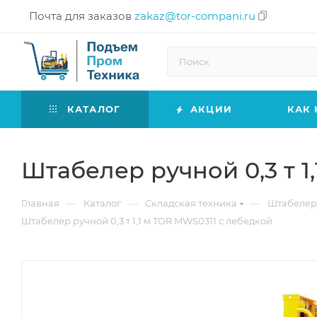
Почта для заказов
zakaz@tor-compani.ru
КАТАЛОГ
АКЦИИ
КАК 
Штабелер ручной 0,3 т 1
—
—
—
Главная
Каталог
Складская техника
Штабеле
Штабелер ручной 0,3 т 1,1 м TOR MWS0311 с лебедкой