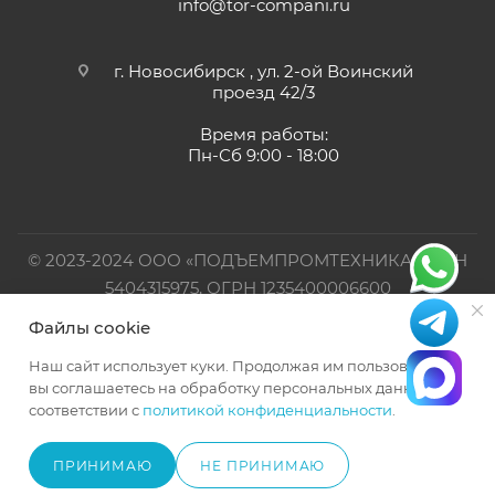
info@tor-compani.ru
г. Новосибирск , ул. 2-ой Воинский
проезд 42/3
Время работы:
Пн-Сб 9:00 - 18:00
© 2023-2024 ООО «ПОДЪЕМПРОМТЕХНИКА». ИНН
5404315975, ОГРН 1235400006600
Файлы cookie
Официальный представитель TOR INDUSTRIES
Наш сайт использует куки. Продолжая им пользоваться,
вы соглашаетесь на обработку персональных данных в
соответствии с
политикой конфиденциальности
.
ПРИНИМАЮ
НЕ ПРИНИМАЮ
В КОРЗИНУ