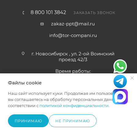
8 800 101 3842
ЗАКАЗАТЬ ЗВОНОК
zakaz-ppt@mail.ru
info@tor-compani.ru
г. Новосибирск , ул. 2-ой Воинский
проезд 42/3
Время работы:
Пн-Сб 9:00 - 18:00
Файлы cookie
Наш сайт использует куки. Продолжая им пользоваться,
вы соглашаетесь на обработку персональных данных в
© 2023-2024 ООО «ПОДЪЕМПРОМТЕХНИКА». ИНН
соответствии с
политикой конфиденциальности
.
5404315975, ОГРН 1235400006600
ПРИНИМАЮ
НЕ ПРИНИМАЮ
Официальный представитель TOR INDUSTRIES