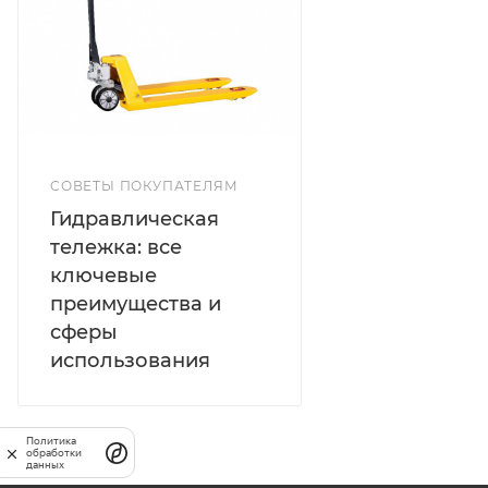
зарядное устройство И АКБ емкостью 4Ач. - Вилы
стандартной длины 1150 мм. - Полимерная накладка
на ручку для комфортной работы при низких
температурах - Корпус покрыт высокоадгезионной
порошковой краской устойчивой к сколам
СОВЕТЫ ПОКУПАТЕЛЯМ
Гидравлическая
тележка: все
ключевые
преимущества и
сферы
использования
Политика
обработки
данных