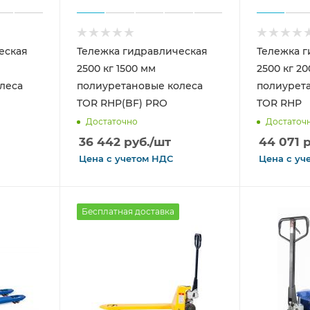
еская
Тележка гидравлическая
Тележка г
2500 кг 1500 мм
2500 кг 2
леса
полиуретановые колеса
полиурет
TOR RHP(BF) PRO
TOR RHP
Достаточно
Достаточ
36 442
руб.
/шт
44 071
р
Цена с
учетом
НДС
Цена с
уч
Бесплатная доставка