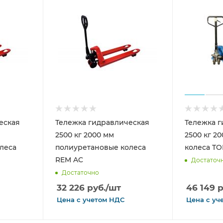
еская
Тележка гидравлическая
Тележка г
2500 кг 2000 мм
2500 кг 2
леса
полиуретановые колеса
колеса TO
REM AC
Достаточ
Достаточно
32 226
руб.
/шт
46 149
р
Цена с
учетом
НДС
Цена с
уч