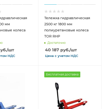
идравлическая
Тележка гидравлическая
000 мм
2500 кг 1800 мм
ановые колеса
полиуретановые колеса
TOR RHP
но
Достаточно
уб.
/шт
40 187
руб.
/шт
етом
НДС
Цена с
учетом
НДС
Бесплатная доставка