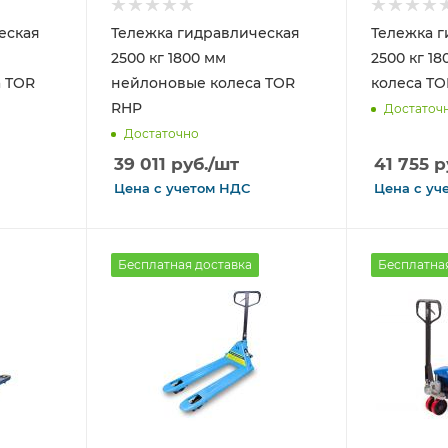
еская
Тележка гидравлическая
Тележка г
2500 кг 1800 мм
2500 кг 1
 TOR
нейлоновые колеса TOR
колеса TO
RHP
Достаточ
Достаточно
39 011
руб.
/шт
41 755
р
Цена с
учетом
НДС
Цена с
уч
Бесплатная доставка
Бесплатна