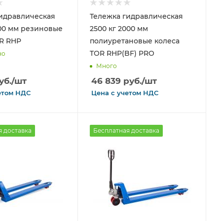
идравлическая
Тележка гидравлическая
800 мм резиновые
2500 кг 2000 мм
R RHP
полиуретановые колеса
TOR RHP(BF) PRO
но
Много
уб.
/шт
46 839
руб.
/шт
етом
НДС
Цена с
учетом
НДС
я доставка
Бесплатная доставка