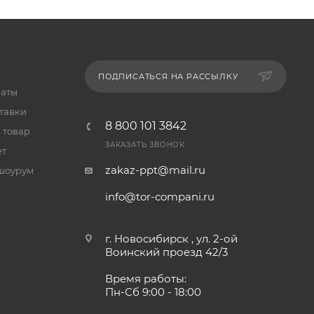
ПОДПИСАТЬСЯ НА РАССЫЛКУ
латы
тавки
8 800 101 3842
 товар
ЗАКАЗАТЬ ЗВОНОК
ет
zakaz-ppt@mail.ru
шоурум
info@tor-compani.ru
г. Новосибирск , ул. 2-ой
Воинский проезд 42/3
Время работы:
Пн-Сб 9:00 - 18:00