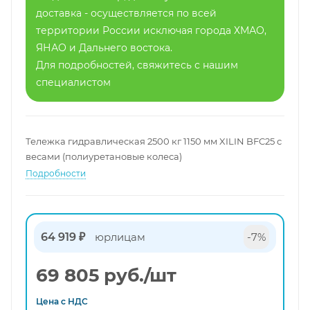
доставка - осуществляется по всей
территории России исключая города ХМАО,
ЯНАО и Дальнего востока.
Для подробностей, свяжитесь с нашим
специалистом
Тележка гидравлическая 2500 кг 1150 мм XILIN BFC25 с
весами (полиуретановые колеса)
Подробности
64 919 ₽
юрлицам
-7%
69 805
руб.
/шт
Цена с
НДС