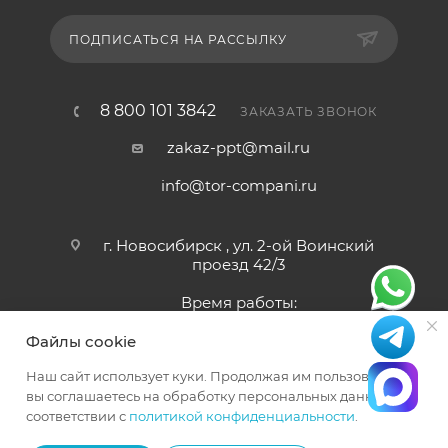
ПОДПИСАТЬСЯ НА РАССЫЛКУ
8 800 101 3842
ЗАКАЗАТЬ ЗВОНОК
zakaz-ppt@mail.ru
info@tor-compani.ru
г. Новосибирск , ул. 2-ой Воинский
проезд 42/3
Время работы:
Пн-Сб 9:00 - 18:00
Файлы cookie
Наш сайт использует куки. Продолжая им пользоваться,
вы соглашаетесь на обработку персональных данных в
© 2023-2024 ООО «ПОДЪЕМПРОМТЕХНИКА». ИНН
соответствии с
политикой конфиденциальности
.
5404315975, ОГРН 1235400006600