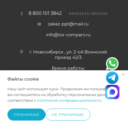
8 800 101 3842
ЗАКАЗАТЬ ЗВОНОК
zakaz-ppt@mail.ru
info@tor-compani.ru
г. Новосибирск , ул. 2-ой Воинский
проезд 42/3
Время работы:
Пн-Сб 9:00 - 18:00
Файлы cookie
Наш сайт использует куки. Продолжая им пользоваться,
вы соглашаетесь на обработку персональных данных в
© 2023-2024 ООО «ПОДЪЕМПРОМТЕХНИКА». ИНН
соответствии с
политикой конфиденциальности
.
5404315975, ОГРН 1235400006600
ПРИНИМАЮ
НЕ ПРИНИМАЮ
ПОД ЗАКАЗ
Официальный представитель TOR INDUSTRIES