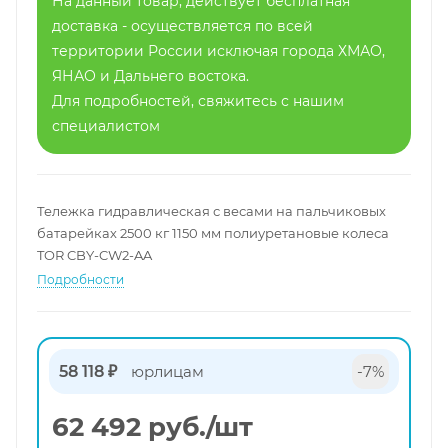
На данный товар, действует бесплатная
доставка - осуществляется по всей
территории России исключая города ХМАО,
ЯНАО и Дальнего востока.
Для подробностей, свяжитесь с нашим
специалистом
Тележка гидравлическая с весами на пальчиковых
батарейках 2500 кг 1150 мм полиуретановые колеса
TOR CBY-CW2-AA
Подробности
58 118 ₽
юрлицам
-7%
62 492
руб.
/шт