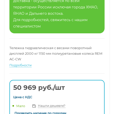
доставка - осуществляется по всей
территории России исключая города ХМАО,
ЯНАО и Дальнего востока.
Для подробностей, свяжитесь с нашим
специалистом
Тележка гидравлическая с весами поворотный
дисплей 2000 кг 1150 мм полиуретановые колеса REM
AC-CW
Подробности
50 969
руб.
/шт
Цена с
НДС
Нашли дешевле?
Мало
Проверить наличие по городам