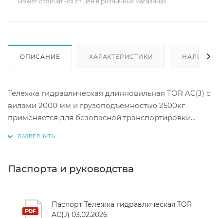
может отличаться от цен в розничных магазинах
ОПИСАНИЕ
ХАРАКТЕРИСТИКИ
НАЛИЧИЕ
Тележка гидравлическая длинновильная TOR AC(J) с
вилами 2000 мм и грузоподъемностью 2500кг
применяется для безопасной транспортировки
негабаритных грузов и нестандартных паллет.
Полиуретановые колеса хорошо поглощают
вибрации и ударные нагрузки, не повреждают пол,
чрезвычайно устойчивы к порезам и их
Паспорта и руководства
разрастанию, долговечны в использовании. Могут
использоваться в помещениях с грязными полами,
не боятся осколков, воздействия масла, бензина и
Паспорт Тележка гидравлическая TOR
AC(J) 03.02.2026
слабых кислот. Где используется? Рекомендуется к