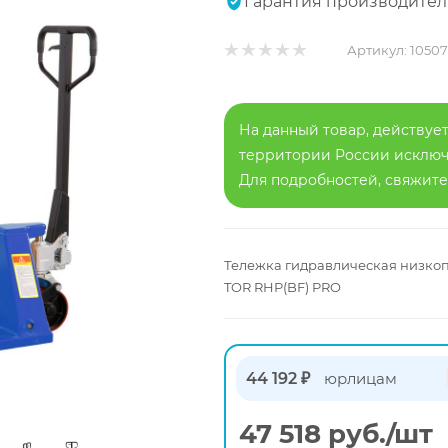
Гарантия производител
Артикул:
10507
На данный товар, действует
территории России исключа
Для подробностей, свяжит
Тележка гидравлическая низкоп
TOR RHP(BF) PRO
44 192 ₽
юрлицам
47 518
руб.
/шт