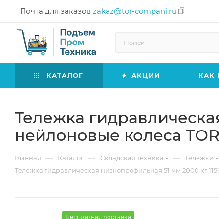
Почта для заказов
zakaz@tor-compani.ru
КАТАЛОГ
АКЦИИ
КАК 
Тележка гидравлическая
нейлоновые колеса TOR
—
—
—
Главная
Каталог
Складская техника
Тележки
Тележка гидравлическая низкопрофильная 51 мм 2000 кг 11
Бесплатная доставка