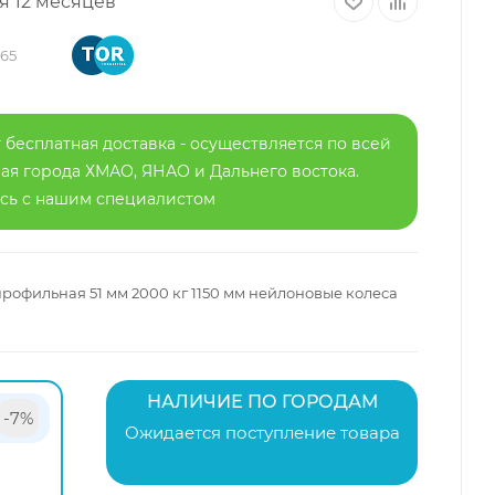
я 12 месяцев
65
 бесплатная доставка - осуществляется по всей
я города ХМАО, ЯНАО и Дальнего востока.
есь с нашим специалистом
рофильная 51 мм 2000 кг 1150 мм нейлоновые колеса
НАЛИЧИЕ ПО ГОРОДАМ
-7%
Ожидается поступление товара