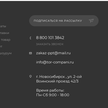
ПОДПИСАТЬСЯ НА РАССЫЛКУ
латы
тавки
8 800 101 3842
 товар
ЗАКАЗАТЬ ЗВОНОК
ет
zakaz-ppt@mail.ru
шоурум
info@tor-compani.ru
г. Новосибирск , ул. 2-ой
Воинский проезд 42/3
Время работы:
Пн-Сб 9:00 - 18:00