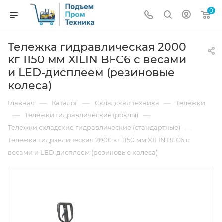
0
Тележка гидравлическая 2000
кг 1150 мм XILIN BFC6 с весами
и LED-дисплеем (резиновые
колеса)
—
—
—
Главная
Каталог
Складская техника
Тележки
—
—
Тележки гидравлические (роклы)
—
Тележки складские гидравлические (стандартные)
Тележка гидравлическая 2000 кг 1150 мм XILIN BFC6 с
весами и LED-дисплеем (резиновые колеса)