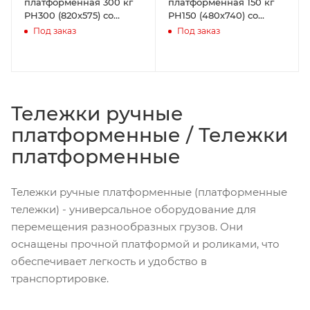
платформенная 300 кг
платформенная 150 кг
PH300 (820х575) со
PH150 (480х740) со
складной ручкой
складной ручкой
Под заказ
Под заказ
(пластиковые колеса 125
(пластиковые колеса 125
мм)
мм)
Тележки ручные
платформенные / Тележки
платформенные
Тележки ручные платформенные (платформенные
тележки) - универсальное оборудование для
перемещения разнообразных грузов. Они
оснащены прочной платформой и роликами, что
обеспечивает легкость и удобство в
транспортировке.