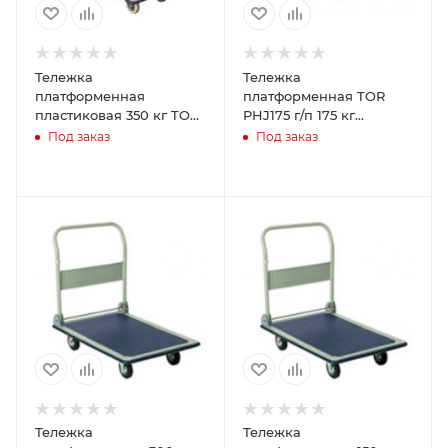
Тележка
Тележка
платформенная
платформенная TOR
пластиковая 350 кг TOR
PHJ175 г/п 175 кг
PH350P (820х575) со
(720x470) c
Под заказ
Под заказ
складной ручкой
пластмассовой
(пластик, 125 мм)
платформой
(резин.колеса 125)
Тележка
Тележка