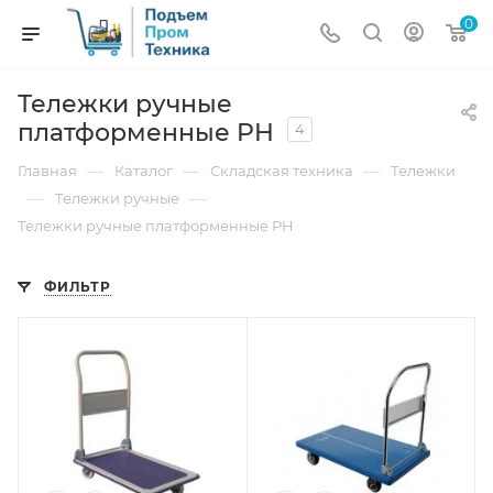
0
Тележки ручные
платформенные PH
4
—
—
—
Главная
Каталог
Складская техника
Тележки
—
—
Тележки ручные
Тележки ручные платформенные PH
ФИЛЬТР