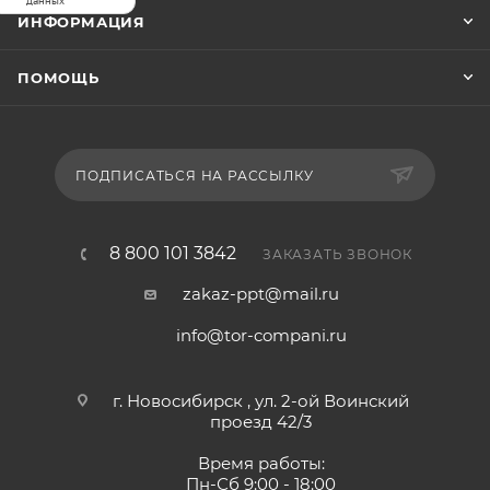
Тип мачты: С-образная
данных
ИНФОРМАЦИЯ
Высота с опущенной мачтой, мм: 1980
Высота с поднятой мачтой, мм: 3935
ПОМОЩЬ
Размеры опорных колес, мм: 115*55
Размеры рулевых колес, мм: 210*70
Материал колес: Полиуретан
Тип тормоза: Электрический
ПОДПИСАТЬСЯ НА РАССЫЛКУ
Скорость передвижения (с грузом/без), км/ч: 4,0/4,5
Скорость подъема (с грузом/без), мм/с: 0-85/0-130
Скорость опускания вил (с грузом/без), мм/с: 22,5-
8 800 101 3842
ЗАКАЗАТЬ ЗВОНОК
167/27,8-137
zakaz-ppt@mail.ru
Ширина прохода с паллетом 800 x 1200, мм: 1952
Ширина прохода с паллетом 1000 x 1200, мм: 1997
info@tor-compani.ru
Уровень шума, дБ: 75
г. Новосибирск , ул. 2-ой Воинский
проезд 42/3
Время работы:
Пн-Сб 9:00 - 18:00