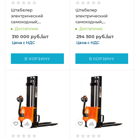
Штабелер
Штабелер
электрический
электрический
самоходный,
самоходный,
поводковый 1,5 т - 3,5 м
поводковый 1,5 т - 3 м
Достаточно
Достаточно
Вилы: 1150 , АКБ Li - Ion,
Вилы: 1150 , АКБ Li - Ion,
310 000
руб.
/шт
294 500
руб.
/шт
CL1535JB SIBLINE
CL1530JB SIBLINE
Цена с
НДС
Цена с
НДС
В КОРЗИНУ
В КОРЗИНУ