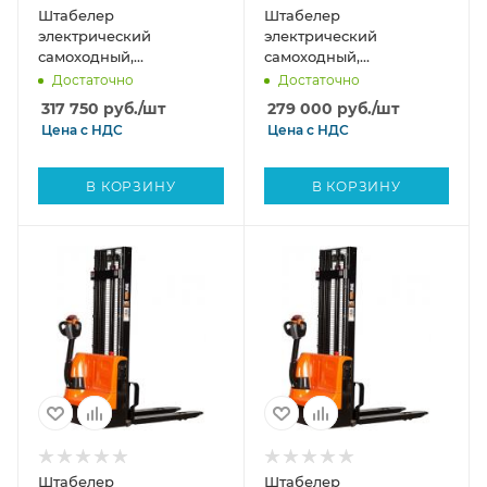
Штабелер
Штабелер
электрический
электрический
самоходный,
самоходный,
поводковый 1,2 т-3,5м
поводковый 1,2 т - 3 м
Достаточно
Достаточно
Вилы: 1150 , АКБ Li - Ion,
Вилы: 1150 , АКБ Li - Ion,
317 750
руб.
/шт
279 000
руб.
/шт
CL1235J SIBLINE
CL1230J SIBLINE
Цена с
НДС
Цена с
НДС
В КОРЗИНУ
В КОРЗИНУ
Штабелер
Штабелер