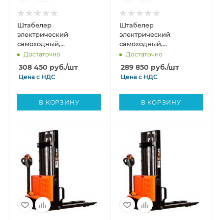
Штабелер
Штабелер
электрический
электрический
самоходный,
самоходный,
поводковый 1,5 т - 3,5 м
поводковый 1,5 т - 3 м
Достаточно
Достаточно
Вилы: 1150, Гелевая АКБ,
Вилы: 1150, Гелевая АКБ,
308 450
руб.
/шт
289 850
руб.
/шт
WS1535 SIBLINE
WS1530 SIBLINE
Цена с
НДС
Цена с
НДС
В КОРЗИНУ
В КОРЗИНУ