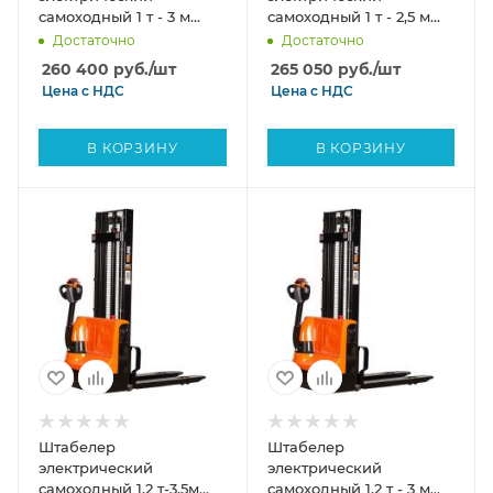
самоходный 1 т - 3 м
самоходный 1 т - 2,5 м
Вилы: 1150 , Гелевая
Вилы: 1150 , Гелевая
Достаточно
Достаточно
АКБ, CL1030J SIBLINE
АКБ, CL1025J SIBLINE
260 400
руб.
/шт
265 050
руб.
/шт
Цена с
НДС
Цена с
НДС
В КОРЗИНУ
В КОРЗИНУ
Штабелер
Штабелер
электрический
электрический
самоходный 1,2 т-3,5м
самоходный 1,2 т - 3 м