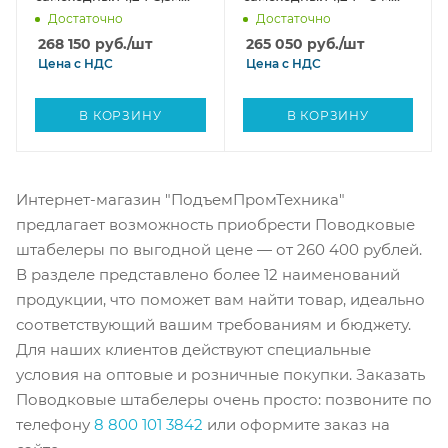
Вилы: 1150 , Гелевая
Вилы: 1150 , Гелевая
Достаточно
Достаточно
АКБ, CL1235J SIBLINE
АКБ, CL1230J SIBLINE
268 150
руб.
/шт
265 050
руб.
/шт
Цена с
НДС
Цена с
НДС
В КОРЗИНУ
В КОРЗИНУ
Интернет-магазин "ПодъемПромТехника"
предлагает возможность приобрести Поводковые
штабелеры по выгодной цене — от 260 400 рублей.
В разделе представлено более 12 наименований
продукции, что поможет вам найти товар, идеально
соответствующий вашим требованиям и бюджету.
Для наших клиентов действуют специальные
условия на оптовые и розничные покупки. Заказать
Поводковые штабелеры очень просто: позвоните по
телефону
8 800 101 3842
или оформите заказ на