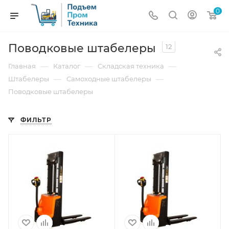
0
Поводковые штабелеры
12
—
—
—
Главная
Каталог
Складская техника
—
—
Штабелеры
Самоходные штабелеры
Поводковые штабелеры
ФИЛЬТР