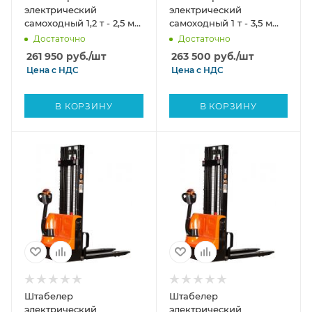
электрический
электрический
самоходный 1,2 т - 2,5 м
самоходный 1 т - 3,5 м
Вилы: 1150 , Гелевая
Вилы: 1150 , Гелевая
Достаточно
Достаточно
АКБ, CL1225J SIBLINE
АКБ, CL1035J SIBLINE
261 950
руб.
/шт
263 500
руб.
/шт
Цена с
НДС
Цена с
НДС
В КОРЗИНУ
В КОРЗИНУ
Штабелер
Штабелер
электрический
электрический