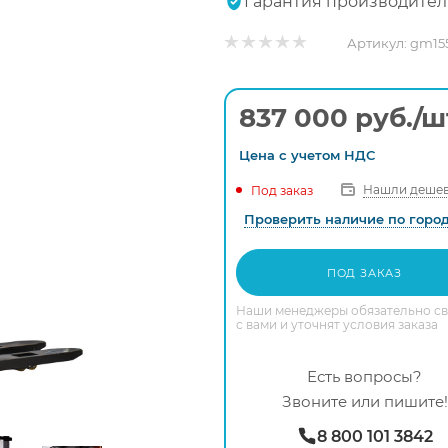
Гарантия производител
Артикул:
gm15
837 000
руб.
/ш
Цена с
учетом
НДС
Нашли дешев
Под заказ
Проверить наличие по горо
ПОД ЗАКАЗ
Наши менеджеры обязательно с
с вами и уточнят условия заказа
Есть вопросы?
Звоните или пишите!
8 800 101 3842