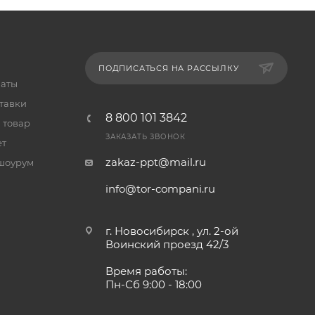
ПОДПИСАТЬСЯ НА РАССЫЛКУ
латы
тавки
8 800 101 3842
 товар
ЗАКАЗАТЬ ЗВОНОК
ет
zakaz-ppt@mail.ru
шоурум
info@tor-compani.ru
г. Новосибирск , ул. 2-ой
Воинский проезд 42/3
Время работы:
Пн-Сб 9:00 - 18:00