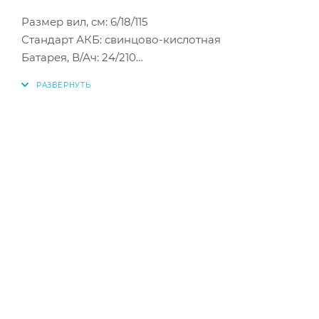
Размер вил, см: 6/18/115
Стандарт АКБ: свинцово-кислотная
Батарея, В/Ач: 24/210
Платформа: да
Паспорт:
https://grmeh.ru/image/catalog/pdf-passports
cl1636ga-cl1640gp.pdf
Видео:
https://vkvideo.ru/video-207482794_456239038
Грузоподъемность, т: 1,6
Модель: GL1636GA
Высота подъема вил, м: 3,6