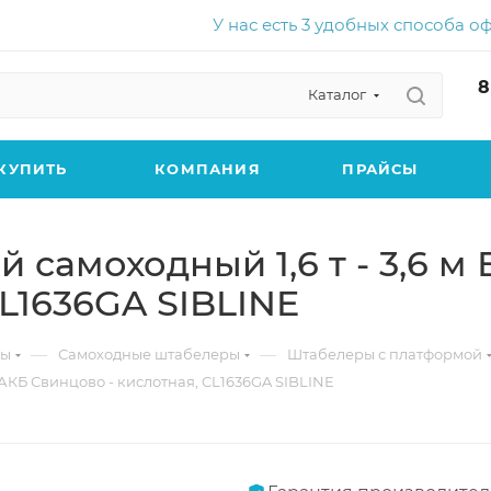
У нас есть 3 удобных способа о
8
Каталог
КУПИТЬ
КОМПАНИЯ
ПРАЙСЫ
самоходный 1,6 т - 3,6 м В
CL1636GA SIBLINE
—
—
ры
Самоходные штабелеры
Штабелеры с платформой
, АКБ Свинцово - кислотная, CL1636GA SIBLINE