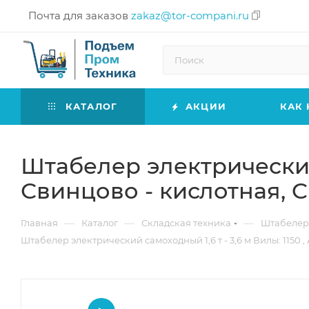
Почта для заказов
zakaz@tor-compani.ru
КАТАЛОГ
АКЦИИ
КАК 
Штабелер электрический 
Свинцово - кислотная, 
—
—
—
Главная
Каталог
Складская техника
Штабеле
Штабелер электрический самоходный 1,6 т - 3,6 м Вилы: 1150 